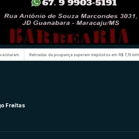
Retiradas da poupança superam depósitos em R$ 7,15 bilhões em julh
go Freitas