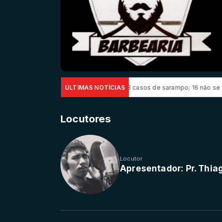
stado de São Paulo confirma 23 casos de sarampo; 16 não se vacinaram
ÚLTIMAS NOTÍCIAS
Locutores
Locutor
Apresentador: Pr. Thia