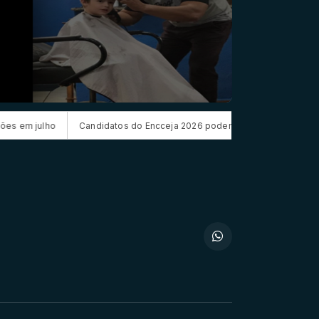
o
Candidatos do Encceja 2026 podem consultar o cartão de inscrição