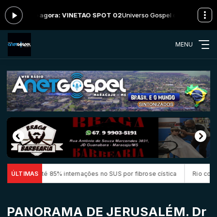
ando agora: VINETAO SPOT 02
Universo Gospel das 06:00 às 14:00 -
MENU
é 85% internações no SUS por fibrose cística
ÚLTIMAS
Rio concentra quase u
PANORAMA DE JERUSALÉM. Dr