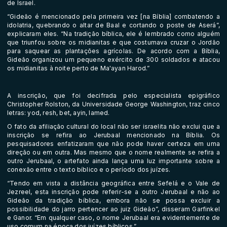
de Israel.
“Gideão é mencionado pela primeira vez [na Bíblia] combatendo a
idolatria, quebrando o altar de Baal e cortando o poste de Aserá”,
explicaram eles. “Na tradição bíblica, ele é lembrado como alguém
que triunfou sobre os midianitas e que costumava cruzar o Jordão
para saquear as plantações agrícolas. De acordo com a Bíblia,
Gideão organizou um pequeno exército de 300 soldados e atacou
os midianitas à noite perto de Ma'ayan Harod.”
A inscrição, que foi decifrada pelo especialista epigráfico
Christopher Rolston, da Universidade George Washington, traz cinco
letras: yod, resh, bet, ayin, lamed.
O fato da afiliação cultural do local não ser israelita não exclui que a
inscrição se refira ao Jerubaal mencionado na Bíblia. Os
pesquisadores enfatizaram que não pode haver certeza em uma
direção ou em outra. Mas mesmo que o nome realmente se refira a
outro Jerubaal, o artefato ainda lança uma luz importante sobre a
conexão entre o texto bíblico e o período dos juízes.
“Tendo em vista a distância geográfica entre Sefelá e o Vale de
Jezreel, esta inscrição pode referir-se a outro Jerubaal e não ao
Gideão da tradição bíblica, embora não se possa excluir a
possibilidade do jarro pertencer ao juiz Gideão”, disseram Garfinkel
e Ganor. “Em qualquer caso, o nome Jerubaal era evidentemente de
uso comum na época dos juízes bíblicos.”