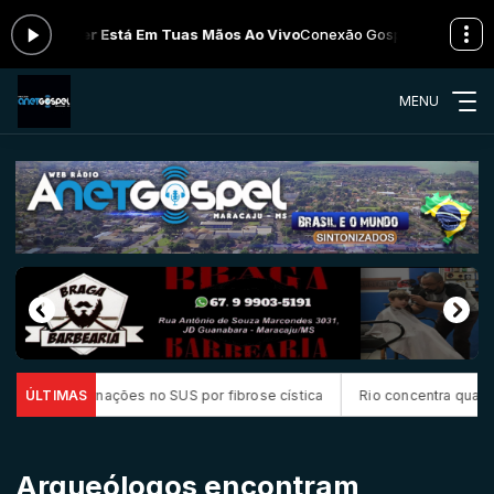
 Bonner Está Em Tuas Mãos Ao Vivo
Conexão Gospel das 13:00 às 23:5
MENU
ternações no SUS por fibrose cística
ÚLTIMAS
Rio concentra quase um terço 
Arqueólogos encontram