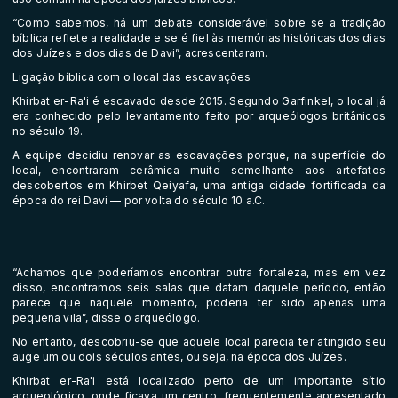
“Como sabemos, há um debate considerável sobre se a tradição
bíblica reflete a realidade e se é fiel às memórias históricas dos dias
dos Juízes e dos dias de Davi”, acrescentaram.
Ligação bíblica com o local das escavações
Khirbat er-Ra'i é escavado desde 2015. Segundo Garfinkel, o local já
era conhecido pelo levantamento feito por arqueólogos britânicos
no século 19.
A equipe decidiu renovar as escavações porque, na superfície do
local, encontraram cerâmica muito semelhante aos artefatos
descobertos em Khirbet Qeiyafa, uma antiga cidade fortificada da
época do rei Davi — por volta do século 10 a.C.
“Achamos que poderíamos encontrar outra fortaleza, mas em vez
disso, encontramos seis salas que datam daquele período, então
parece que naquele momento, poderia ter sido apenas uma
pequena vila”, disse o arqueólogo.
No entanto, descobriu-se que aquele local parecia ter atingido seu
auge um ou dois séculos antes, ou seja, na época dos Juízes.
Khirbat er-Ra'i está localizado perto de um importante sítio
arqueológico, onde ficava um centro, frequentemente apresentado