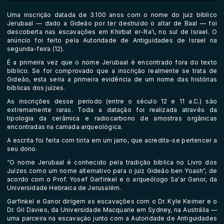
Uma inscrição datada de 3.100 anos com o nome do juiz bíblico
Jerubaal — dado a Gideão por ter destruído o altar de Baal — foi
descoberta nas escavações em Khirbat er-Ra'i, no sul de Israel. O
anúncio foi feito pela Autoridade de Antiguidades de Israel na
segunda-feira (12).
É a primeira vez que o nome Jerubaal é encontrado fora do texto
bíblico. Se for comprovado que a inscrição realmente se trata de
Gideão, esta seria a primeira evidência de um nome das histórias
bíblicas dos juízes.
As inscrições desse período (entre o século 12 e 11 a.C.) são
extremamente raras. Toda a datação foi realizada através da
tipologia da cerâmica e radiocarbono de amostras orgânicas
encontradas na camada arqueológica.
A escrita foi feita com tinta em um jarro, que acredita-se pertencer a
seu dono.
“O nome Jerubaal é conhecido pela tradição bíblica no Livro dos
Juízes como um nome alternativo para o juiz Gideão ben Yoash”, de
acordo com o Prof. Yosef Garfinkel e o arqueólogo Sa'ar Ganor, da
Universidade Hebraica de Jerusalém.
Garfinkel e Ganor dirigem as escavações com o Dr. Kyle Keimer e o
Dr. Gil Davies, da Universidade Macquarie em Sydney, na Austrália —
uma parceira na escavação junto com a Autoridade de Antiguidades