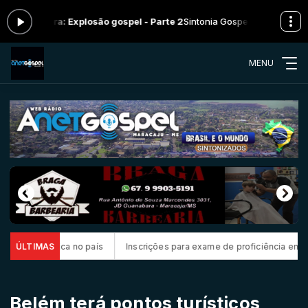
o agora: Explosão gospel - Parte 2
Sintonia Gospel das 00:00 às 13:0
MENU
 básica no país
ÚLTIMAS
Inscrições para exame de proficiência em português
Belém terá pontos turísticos