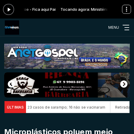
istério Zoe - Fica aqui Pai
Tocando agora: Ministério Zoe - Fica aqui 
MENU
firma 23 casos de sarampo; 16 não se vacinaram
ÚLTIMAS
Retiradas da poupa
Microplásticos poluem meio