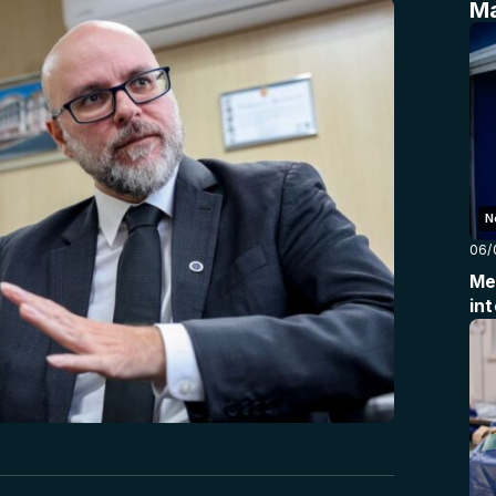
Ma
N
06/
Me
in