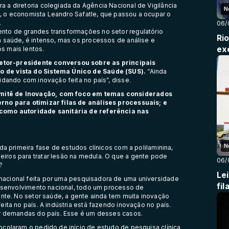
 a diretoria colegiada da Agência Nacional de Vigilância
N
te, o economista Leandro Safatle, que passou a ocupar o
.
06/
nto de grandes transformações no setor regulatório
Ri
m saúde, é intenso, mas os processos de análise e
exe
s mais lentos.
retor-presidente conversou sobre as principais
 de vista do Sistema Único de Saúde (SUS).
“Ainda
idando com inovação feita no país”, disse.
mitê de Inovação, com foco em temas considerados
erno para otimizar filas de análises processuais; e
 como autoridade sanitária de referência nas
N
 da primeira fase de estudos clínicos com a polilaminina
,
iros para tratar lesão na medula. O que a gente pode
06/
?
Le
acional feita por uma pesquisadora de uma universidade
fil
desenvolvimento nacional, todo um processo de
ante. No setor saúde, a gente ainda tem muita inovação
ita no país. A indústria está fazendo inovação no país.
er demandas do país. Esse é um desses casos.
ocolaram o pedido de início de estudo de pesquisa clínica