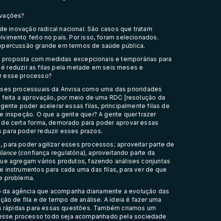
ovações?
 de inovação radical nacional. São casos que tratam
vimento feito no país. Por isso, foram selecionados.
repercussão grande em termos de saúde pública.
 proposta com medidas excepcionais e temporárias para
a é reduzir as filas pela metade em seis meses e
ar esse processo?
ises processuais da Anvisa como uma das prioridades
i feita a aprovação, por meio de uma RDC [resolução da
gente poder acelerar essas filas, principalmente filas de
e inspeção. O que a gente quer? A gente quer trazer
, de certa forma, demorado para poder aprovar essas
 para poder reduzir esses prazos.
 para poder agilizar esses processos; aproveitar parte de
liance
(confiança regulatória), aproveitando parte da
que agregam vários produtos, fazendo análises conjuntas
 instrumentos para cada uma das filas, para ver de que
e problema.
 da agência que acompanha diariamente a evolução das
ção de fila e de tempo de análise. A ideia é fazer uma
ais rápidas para essas questões. Também criamos um
esse processo todo seja acompanhado pela sociedade