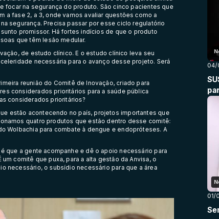
 de focar na segurança do produto. São cinco pacientes que
em a fase 2, a 3, onde vamos avaliar questões como a
na segurança. Precisa passar por esse ciclo regulatório
ssunto promissor. Há fortes indícios de que o produto
soas que têm lesão medular.
N
vação, de estudo clínico. E o estudo clínico leva seu
 celeridade necessária para o avanço desse projeto. Será
04/
SU
rimeira reunião do Comitê de Inovação, criado para
pa
es considerados prioritários para a saúde pública
as considerados prioritários?
e estão acontecendo no país, projetos importantes que
cionamos quatro produtos que estão dentro desse comitê:
todo Wolbachia para combate à dengue e endopróteses. A
ia é que a gente acompanhe e dê o apoio necessário para
É um comitê que puxa, para a alta gestão da Anvisa, o
io necessário, o subsídio necessário para que a área
N
01/
Se