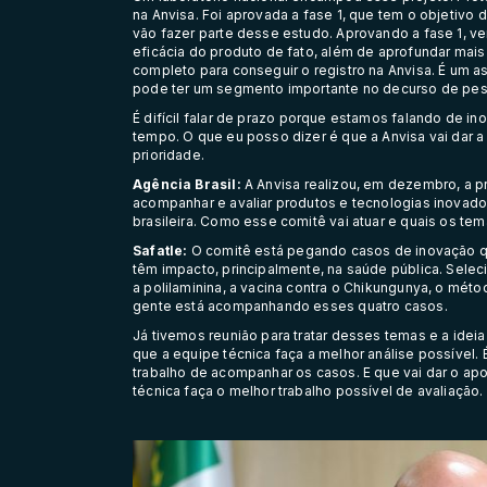
na Anvisa. Foi aprovada a fase 1, que tem o objetivo
vão fazer parte desse estudo. Aprovando a fase 1, v
eficácia do produto de fato, além de aprofundar mais 
completo para conseguir o registro na Anvisa. É um a
pode ter um segmento importante no decurso de pes
É difícil falar de prazo porque estamos falando de ino
tempo. O que eu posso dizer é que a Anvisa vai dar a
prioridade.
Agência Brasil:
A Anvisa realizou, em dezembro, a p
acompanhar e avaliar produtos e tecnologias inovador
brasileira. Como esse comitê vai atuar e quais os tem
Safatle:
O comitê está pegando casos de inovação qu
têm impacto, principalmente, na saúde pública. Sele
a polilaminina, a vacina contra o Chikungunya, o mé
gente está acompanhando esses quatro casos.
Já tivemos reunião para tratar desses temas e a ide
que a equipe técnica faça a melhor análise possível. 
trabalho de acompanhar os casos. E que vai dar o apo
técnica faça o melhor trabalho possível de avaliação.