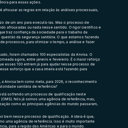
rência para essas ações.
 é afrouxar as regras em relação às análises processuais,
zo de um ano para executá-las. Mas o processo de
o afrouxadas ou nada nesse sentido. O rigor científico e
que traz confiança da sociedade para o trabalho da
 questão da segurança sanitária. O que estamos fazendo
 processos, para otimizar o tempo, a análise e fazer
ado, foram chamados 100 especialistas da Anvisa. O
meada agora, entre janeiro e fevereiro. É o maior reforço
 que esses 100 entrem já para ajudar nesse processo de
nesse esforço que a casa inteira está fazendo para
o, a Anvisa tem como meta, para 2026, o reconhecimento
toridade sanitária de referência?
está sofrendo um processo de qualificação neste
(OMS). Nós já somos uma agência de referência, mas,
icação como as principais agências do mundo passaram,
 bem nesse processo de qualificação. A ideia é que,
o uma agência de referência. Isso é muito importante
ência, para a região das Américas e para o mundo.