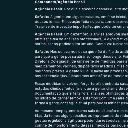
Campanato/Agência Brasil
Agência Brasil:
Por que a escolha dessas quatro in
Safatle:
A gente tem alguns estudos, em fase inicial,
desses temas. É inovação feita no país, com desenvol
Trata-se de inovação importante, que pode ter uma 
Agência Brasil:
Em dezembro, a Anvisa aprovou uma
otimizar a fila de análises processuais. A expectativ
normalizar os pedidos em um ano. Como vai funcion
Safatle:
Nós colocamos essa questão da fila de anál
para que a gente possa atuar ao longo desse ano. Fo
Diretoria Colegiada], de uma série de medidas para a 
medicamentos, vacinas, dispositivos médicos, filas d
melhores prazos. A gente viu que havia um processo
novas tecnologias. Elaboramos uma série de medidas
Essas medidas envolvem força-tarefa dentro da casa,
estudos clínicos feitos fora, que a gente chama de
re
documentação que é feita fora; análises otimizadas 
no intuito de ganhar tempo. Estamos com uma série de
forma a gente consegue atuar para poder mitigar ess
Ao mesmo tempo, temos uma sala de situação dentro
filas. Já temos alguns resultados importantes de redu
gestão regulatória ágil, para poder dar respostas m
comitê de monitoramento dessas medidas para que 