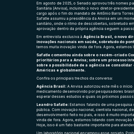
Em agosto de 2025, o Senado aprovou três nomes para
Sanitária (Anvisa), incluindo o novo diretor-presiden
cargo após o fim do mandato de Antônio Barra Torres
Safatle assumiu a presidência da Anvisa em um mome
sanitário, onde o ritmo de descobertas, sobretudo e
aprovação dentro da própria agência seguem a passo
Em entrevista exclusiva à
Agência Brasil, o novo di
inovações nacionais em saúde, sobretudo do ponto
temos muita inovação vinda de fora. Agora, estamos l
Safatle comentou ainda sobre o recém-criado Co
prioritários para a Anvisa; sobre um processo int
sobre a possibilidade de a agência se consolidar
Américas e globalmente.
Confira os principais trechos da conversa:
Agência Brasil:
A Anvisa autorizou este mês o
início
medicamento desenvolvido por pesquisadores brasile
esperar desses estudos e quais os próximos passos
Leandro Safatle:
Estamos falando de uma pesquisa n
pública. Com inovação nacional, cientista nacional, 
desenvolvimento feito no país, e isso é muito import
vinda de fora. Agora, estamos lidando com inovação fe
Hoje, isso é um fato bastante importante para atend
Um laboratório nacional encampou esse projeto. Prot