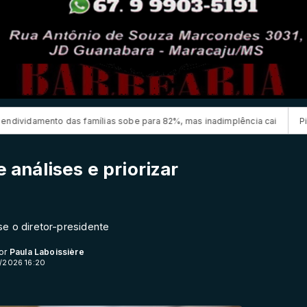
 sobe para 82%, mas inadimplência cai
Pix amplia participação nos 
e análises e priorizar
se o diretor-presidente
Por
Paula Laboissière
1/2026 16:20