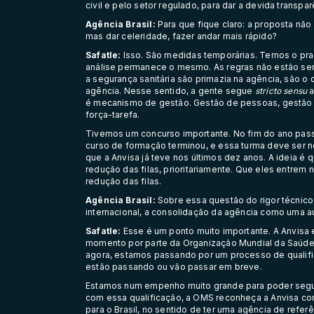
civil e pelo setor regulado, para dar a devida transpa
Agência Brasil:
Para que fique claro: a proposta não
mas dar celeridade, fazer andar mais rápido?
Safatle:
Isso. São medidas temporárias. Temos o pra
análise permanece o mesmo. As regras não estão send
a segurança sanitária são primazia na agência, são o 
agência. Nesse sentido, a gente segue
stricto sensu
a
é mecanismo de gestão. Gestão de pessoas, gestão de
força-tarefa.
Tivemos um concurso importante. No fim do ano pass
curso de formação terminou, e essa turma deve ser no
que a Anvisa já teve nos últimos dez anos. A ideia é
redução das filas, prioritariamente. Que eles entrem 
redução das filas.
Agência Brasil:
Sobre essa questão do rigor técnic
internacional, a consolidação da agência como uma au
Safatle:
Esse é um ponto muito importante. A Anvisa 
momento por parte da Organização Mundial da Saúde 
agora, estamos passando por um processo de qualif
estão passando ou vão passar em breve.
Estamos num empenho muito grande para poder seguir
com essa qualificação, a OMS reconheça a Anvisa com
para o Brasil, no sentido de ter uma agência de refer