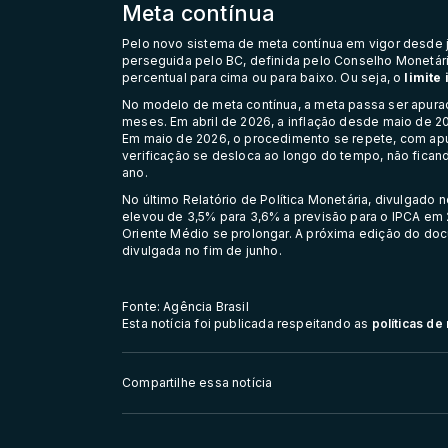
Meta contínua
Pelo novo sistema de
meta contínua
em vigor desde j
perseguida pelo BC, definida pelo Conselho Monetário
percentual para cima ou para baixo. Ou seja, o
limite 
No modelo de meta contínua, a meta passa ser apura
meses. Em abril de 2026, a inflação desde maio de 20
Em maio de 2026, o procedimento se repete, com apur
verificação se desloca ao longo do tempo, não fican
ano.
No último Relatório de Política Monetária, divulgado
elevou de 3,5% para 3,6% a previsão para o IPCA em 2
Oriente Médio se prolongar. A próxima edição do docu
divulgada no fim de junho.
Fonte: Agência Brasil
Esta notícia foi publicada respeitando as
políticas d
Compartilhe essa notícia