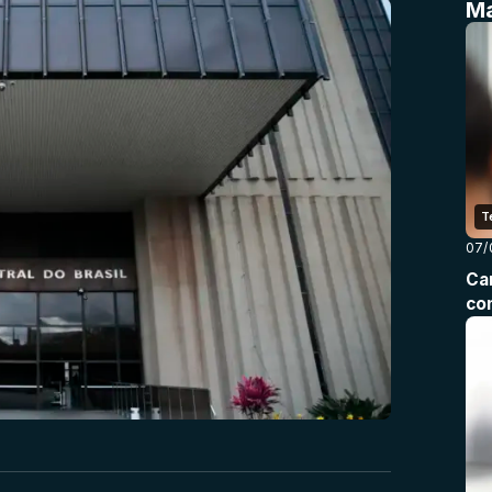
Ma
T
07/
Ca
co