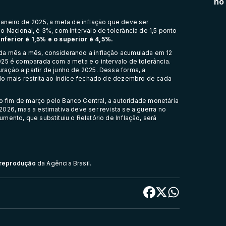
no
aneiro de 2025, a meta de inflação que deve ser
 Nacional, é 3%, com intervalo de tolerância de 1,5 ponto
inferior é 1,5% e o superior é 4,5%.
da mês a mês, considerando a inflação acumulada em 12
25 é comparada com a meta e o intervalo de tolerância.
ação a partir de junho de 2025. Dessa forma, a
do mais restrita ao índice fechado de dezembro de cada
 no fim de março pelo
Banco Central,
a autoridade monetária
026, mas a estimativa deve ser revista se a guerra no
mento, que substituiu o Relatório de Inflação, será
e reprodução
da Agência Brasil.