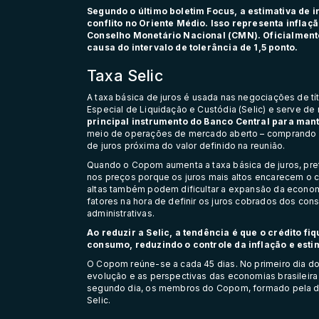
Segundo o último boletim Focus, a estimativa de 
conflito no Oriente Médio. Isso representa inflaç
Conselho Monetário Nacional (CMN). Oficialment
causa do intervalo de tolerância de 1,5 ponto.
Taxa Selic
A taxa básica de juros é usada nas negociações de tí
Especial de Liquidação e Custódia (Selic) e serve de
principal instrumento do Banco Central para mante
meio de operações de mercado aberto – comprando e 
de juros próxima do valor definido na reunião.
Quando o Copom aumenta a taxa básica de juros, pre
nos preços porque os juros mais altos encarecem o 
altas também podem dificultar a expansão da econom
fatores na hora de definir os juros cobrados dos co
administrativas.
Ao reduzir a Selic, a tendência é que o crédito f
consumo, reduzindo o controle da inflação e est
O Copom reúne-se a cada 45 dias. No primeiro dia do
evolução e as perspectivas das economias brasileir
segundo dia, os membros do Copom, formado pela dir
Selic.