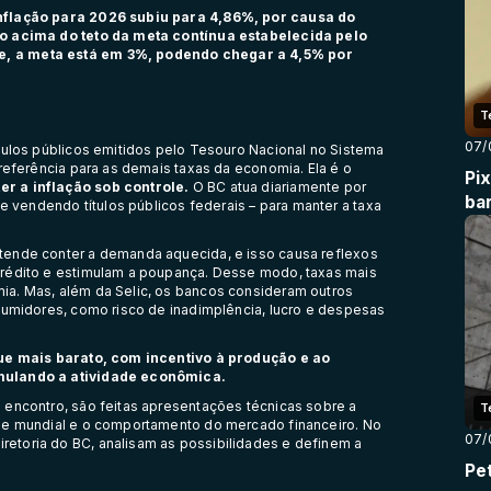
inflação para 2026 subiu para 4,86%, por causa do
ão acima do teto da meta contínua estabelecida pelo
e, a meta está em 3%, podendo chegar a 4,5% por
T
07/
tulos públicos emitidos pelo Tesouro Nacional no Sistema
 referência para as demais taxas da economia. Ela é o
Pi
r a inflação sob controle.
O BC atua diariamente por
ba
vendendo títulos públicos federais – para manter a taxa
tende conter a demanda aquecida, e isso causa reflexos
crédito e estimulam a poupança. Desse modo, taxas mais
ia. Mas, além da Selic, os bancos consideram outros
nsumidores, como risco de inadimplência, lucro e despesas
ique mais barato, com incentivo à produção e ao
imulando a atividade econômica.
 encontro, são feitas apresentações técnicas sobre a
T
a e mundial e o comportamento do mercado financeiro. No
07/
etoria do BC, analisam as possibilidades e definem a
Pet