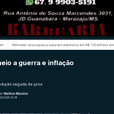
 poupança superam depósitos em R$ 7,15 bilhões em julho
Candidatos
io a guerra e inflação
edução seguida de juros
Por
Wellton Máximo
4/2026 13:18