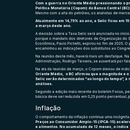
Com a guerra no Oriente Médio pressionando o pr
Política Monetária (Copom) do Banco Central (BC) 
Mesmo com a alta do petróleo, os analistas de merc
Atualmente em 14,75% ao ano, a Selic ficou em 15
a março deste ano.
A decisão sobre a Taxa Selic será anunciada no iníci
porque o mandato dos diretores de Organização do Si
Econômica, Paulo Pichetti, expirou no fim de 2025. O p
encaminhou as indicações dos substitutos ao Congre
Na reunião deste mês, haverá mais um desfalque. Na t
Administração, Rodrigo Teixeira, se ausentará por fa
Na ata da reunião de março, o Copom deixou de indi
Oriente Médio, o BC afirmou que a magnitude e o 
Selic serão determinados “ao longo do tempo”, à
análises.
Segundo a edição mais recente do boletim Focus, pe
básica
deve ser reduzida em 0,25 ponto percentual, 
Inflação
O comportamento da inflação continua uma incógnita
Preços ao Consumidor Amplo-15 (IPCA-15) aceler
e alimentos.
No acumulado de 12 meses, o índice