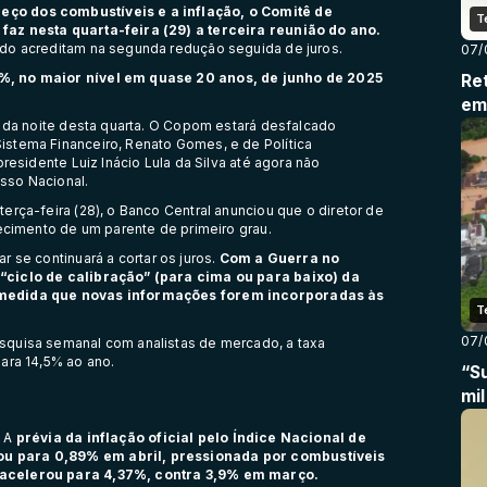
eço dos combustíveis e a inflação, o Comitê de
T
faz nesta quarta-feira (29) a terceira reunião do ano.
ado acreditam na segunda redução seguida de juros.
07/
%, no maior nível em quase 20 anos, de junho de 2025
Re
em 
o da noite desta quarta. O Copom estará desfalcado
stema Financeiro, Renato Gomes, e de Política
residente Luiz Inácio Lula da Silva até agora não
sso Nacional.
erça-feira (28), o Banco Central anunciou que o diretor de
lecimento de um parente de primeiro grau.
car se
continuará a cortar os juros
.
Com a Guerra no
“ciclo de calibração” (para cima ou para baixo) da
 medida que novas informações forem incorporadas às
T
07/
squisa semanal com analistas de mercado, a
taxa
para 14,5% ao ano.
“S
mi
. A
prévia da inflação
oficial pelo Índice Nacional de
ou para 0,89% em abril, pressionada por combustíveis
 acelerou para 4,37%, contra 3,9% em março.