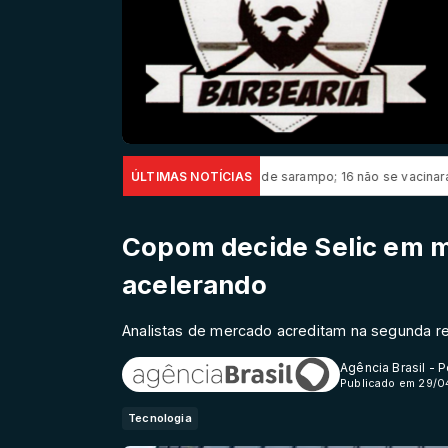
lo confirma 23 casos de sarampo; 16 não se vacinaram
ÚLTIMAS NOTÍCIAS
Retiradas da
Copom decide Selic em me
acelerando
Analistas de mercado acreditam na segunda r
Agência Brasil - 
Publicado em 29/0
Tecnologia