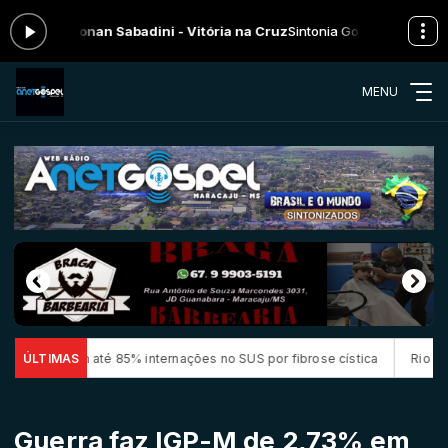
ora: Ronan Sabadini - Vitória na Cruz
Sintonia Gospel das 00:00 às 0
MENU
 em até 85% internações no SUS por fibrose cística
ÚLTIMAS
Rio concentra q
Guerra faz IGP-M de 2,73% em