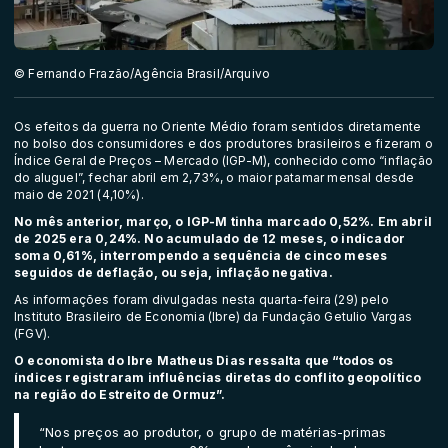
© Fernando Frazão/Agência Brasil/Arquivo
Os efeitos da guerra no
Oriente Médio
foram sentidos diretamente
no bolso dos consumidores e dos produtores brasileiros e fizeram o
Índice Geral de Preços – Mercado (IGP-M)
, conhecido como “inflação
do aluguel”, fechar abril em 2,73%, o maior patamar mensal desde
maio de 2021 (4,10%).
No mês anterior, março, o IGP-M tinha marcado 0,52%. Em abril
de 2025 era 0,24%. No acumulado de 12 meses, o indicador
soma 0,61%, interrompendo a sequência de cinco meses
seguidos de deflação, ou seja, inflação negativa.
As informações foram divulgadas nesta quarta-feira (29) pelo
Instituto Brasileiro de Economia (Ibre) da
Fundação Getulio Vargas
(FGV)
.
O economista do Ibre Matheus Dias ressalta que “todos os
índices registraram influências diretas do conflito geopolítico
na região do Estreito de Ormuz”.
“Nos preços ao produtor, o grupo de matérias-primas