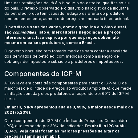
Uma das retaliações do Irã é o bloqueio do estreito, que fica ao sul
do país. O reflexo observado é o distúrbio na logística da indústria
do petróleo, o que tem causado redução da oferta do produto e,
consequentemente, aumento de preços no mercado internacional.
O petróleo e seus derivados, como a gasolina e o óleo diesel,
são
commodities
, isto é, mercadorias negociadas a preços
internacionais. Isso explica por que os preços sobem até
mesmo em países produtores, como o Brasil.
O
governo brasileiro
tem tomado medidas para conter a escalada
dos derivados de petróleo, com medidas como a isenção de
cobrança de impostos e subsídio a produtores e importadores.
Componentes do IGP-M
A FGV leva em conta três componentes para apurar o IGP-M. O de
maior peso é o Índice de Preços ao Produtor Amplo (IPA), que mede
a inflação sentida pelos produtores e responde por 60% do IGP-M
cheio.
Em abril, o IPA apresentou alta de 3,49%, a maior desde maio de
2021 (5,23%).
Outro componente do IGP-M é o Índice de Preços ao Consumidor
(IPC), que responde por 30% do indicador.
Em abril, o IPC subiu
0,94%. Veja quais foram as maiores pressões de alta nos
preços às famílias em abril: