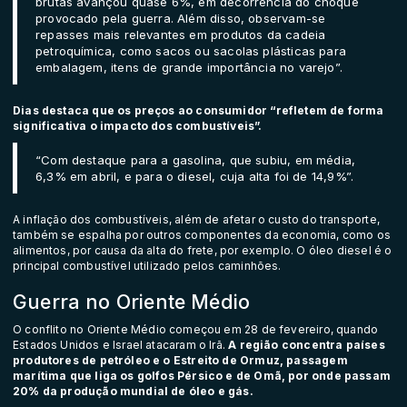
brutas avançou quase 6%, em decorrência do choque
provocado pela guerra. Além disso, observam-se
repasses mais relevantes em produtos da cadeia
petroquímica, como sacos ou sacolas plásticas para
embalagem, itens de grande importância no varejo”.
Dias destaca que os preços ao consumidor “refletem de forma
significativa o impacto dos combustíveis”.
“Com destaque para a gasolina, que subiu, em média,
6,3% em abril, e para o diesel, cuja alta foi de 14,9%”.
A inflação dos combustíveis, além de afetar o custo do transporte,
também se espalha por outros componentes da economia, como os
alimentos, por causa da alta do frete, por exemplo. O óleo diesel é o
principal combustível utilizado pelos caminhões.
Guerra no Oriente Médio
O conflito no Oriente Médio começou em 28 de fevereiro, quando
Estados Unidos e Israel atacaram o Irã.
A região concentra países
produtores de petróleo e o Estreito de Ormuz, passagem
marítima que liga os golfos Pérsico e de Omã, por onde passam
20% da produção mundial de óleo e gás.