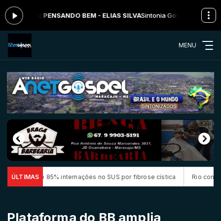
 agora: PENSANDO BEM - ELIAS SILVA
Sintonia Gospel das 00:00 às 0
MENU
até 85% internações no SUS por fibrose cística
ÚLTIMAS
Rio concentra quase
Plataforma do BB amplia