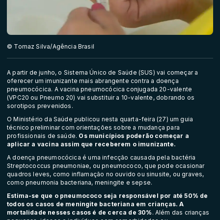
© Tomaz Silva/Agência Brasil
A partir de junho, o Sistema Único de Saúde (SUS) vai começar a
oferecer um imunizante mais abrangente contra a doença
pneumocócica. A vacina pneumocócica conjugada 20-valente
(VPC20 ou Pneumo 20) vai substituir a 10-valente, dobrando os
sorotipos prevenidos.
O Ministério da Saúde publicou nesta quarta-feira (27) um guia
técnico preliminar com orientações sobre a mudança para
profissionais de saúde.
Os municípios poderão começar a
aplicar a vacina assim que receberem o imunizante.
A
doença pneumocócica
é uma infecção causada pela bactéria
Streptococcus pneumoniae, ou pneumococo, que pode ocasionar
quadros leves, como inflamação no ouvido ou sinusite, ou graves,
como pneumonia bacteriana, meningite e sepse.
Estima-se que o pneumococo seja responsável por até 50% de
todos os casos de meningite bacteriana em crianças. A
mortalidade nesses casos é de cerca de 30%
. Além das crianças