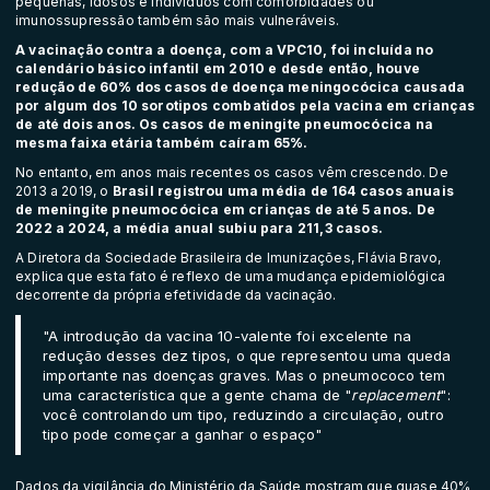
pequenas, idosos e indivíduos com comorbidades ou
imunossupressão também são mais vulneráveis.
A vacinação contra a doença, com a VPC10, foi incluída no
calendário básico infantil em 2010 e desde então, houve
redução de 60% dos casos de doença meningocócica causada
por algum dos 10 sorotipos combatidos pela vacina em crianças
de até dois anos. Os casos de meningite pneumocócica na
mesma faixa etária também caíram 65%.
No entanto, em anos mais recentes os casos vêm crescendo. De
2013 a 2019, o
Brasil registrou uma média de 164 casos anuais
de meningite pneumocócica em crianças de até 5 anos. De
2022 a 2024, a média anual subiu para 211,3 casos.
A Diretora da Sociedade Brasileira de Imunizações, Flávia Bravo,
explica que esta fato é reflexo de uma mudança epidemiológica
decorrente da própria efetividade da vacinação.
"A introdução da vacina 10-valente foi excelente na
redução desses dez tipos, o que representou uma queda
importante nas doenças graves. Mas o pneumococo tem
uma característica que a gente chama de "
replacement
":
você controlando um tipo, reduzindo a circulação, outro
tipo pode começar a ganhar o espaço"
Dados da vigilância do Ministério da Saúde mostram que quase 40%