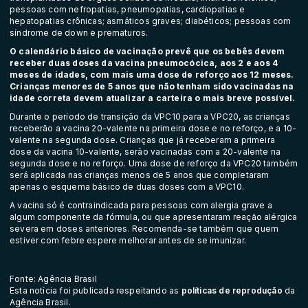
pessoas com nefropatias, pneumopatias, cardiopatias e
hepatopatias crônicas; asmáticos graves; diabéticos; pessoas com
síndrome de down e prematuros.
O calendário básico de vacinação prevê que os bebês devem
receber duas doses da vacina pneumocócica, aos 2 e aos 4
meses de idades, com mais uma dose de reforço aos 12 meses.
Crianças menores de 5 anos que não tenham sido vacinadas na
idade correta devem atualizar a carteira o mais breve possível.
Durante o período de transição da VPC10 para a VPC20, as crianças
receberão a vacina 20-valente na primeira dose e no reforço, e a 10-
valente na segunda dose. Crianças que já receberam a primeira
dose da vacina 10-valente, serão vacinadas com a 20-valente na
segunda dose e no reforço. Uma dose de reforço da VPC20 também
será aplicada nas crianças menos de 5 anos que completaram
apenas o esquema básico de duas doses com a VPC10.
A vacina só é contraindicada para pessoas com alergia grave a
algum componente da fórmula, ou que apresentaram reação alérgica
severa em doses anteriores. Recomenda-se também que quem
estiver com febre espere melhorar antes de se imunizar.
Fonte: Agência Brasil
Esta notícia foi publicada respeitando as
políticas de reprodução
da
Agência Brasil.