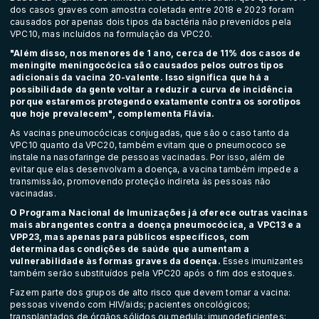
dos casos graves com amostra coletada entre 2018 e 2023 foram
causados por apenas dois tipos da bactéria não prevenidos pela
VPC10, mas incluídos na formulação da VPC20.
"Além disso, nos menores de 1 ano, cerca de 11% dos casos de
meningite meningocócica são causados pelos outros tipos
adicionais da vacina 20-valente. Isso significa que há a
possibilidade da gente voltar a reduzir a curva de incidência
porque estaremos protegendo exatamente contra os sorotipos
que hoje prevalecem", complementa Flávia.
As vacinas pneumocócicas conjugadas, que são o caso tanto da
VPC10 quanto da VPC20, também evitam que o pneumococo se
instale na nasofaringe de pessoas vacinadas. Por isso, além de
evitar que elas desenvolvam a doença, a vacina também impede a
transmissão, promovendo proteção indireta às pessoas não
vacinadas.
O
Programa Nacional de Imunizações
já oferece outras vacinas
mais abrangentes contra a doença pneumocócica, a VPC13 e a
VPP23, mas apenas para públicos específicos, com
determinadas condições de saúde que aumentam a
vulnerabilidade às formas graves da doença.
Esses imunizantes
também serão substituídos pela VPC20 após o fim dos estoques.
Fazem parte dos grupos de alto risco que devem tomar a vacina:
pessoas vivendo com HIV/aids; pacientes oncológicos;
transplantados de órgãos sólidos ou medula; imunodeficientes;