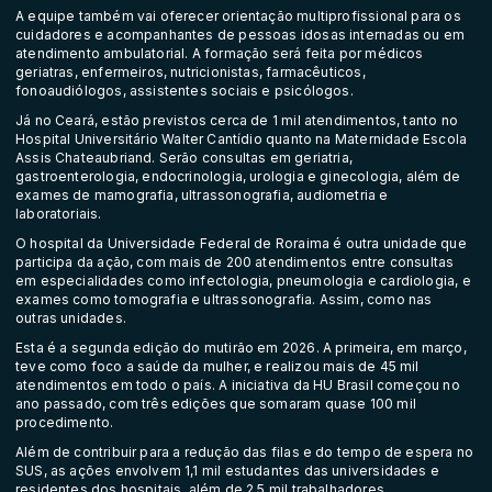
A equipe também vai oferecer orientação multiprofissional para os
cuidadores e acompanhantes de pessoas idosas internadas ou em
atendimento ambulatorial. A formação será feita por médicos
geriatras, enfermeiros, nutricionistas, farmacêuticos,
fonoaudiólogos, assistentes sociais e psicólogos.
Já no Ceará, estão previstos cerca de 1 mil atendimentos, tanto no
Hospital Universitário Walter Cantídio quanto na Maternidade Escola
Assis Chateaubriand. Serão consultas em geriatria,
gastroenterologia, endocrinologia, urologia e ginecologia, além de
exames de mamografia, ultrassonografia, audiometria e
laboratoriais.
O hospital da Universidade Federal de Roraima é outra unidade que
participa da ação, com mais de 200 atendimentos entre consultas
em especialidades como infectologia, pneumologia e cardiologia, e
exames como tomografia e ultrassonografia. Assim, como nas
outras unidades.
Esta é a segunda edição do mutirão em 2026. A primeira, em março,
teve como foco a saúde da mulher, e realizou mais de 45 mil
atendimentos em todo o país. A iniciativa da HU Brasil começou no
ano passado, com três edições que somaram quase 100 mil
procedimento.
Além de contribuir para a redução das filas e do tempo de espera no
SUS, as ações envolvem 1,1 mil estudantes das universidades e
residentes dos hospitais, além de 2,5 mil trabalhadores,