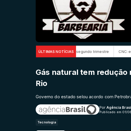
quido de R$ 52,4 bi no segundo trimestre
ÚLTIMAS NOTÍCIAS
CNC: endividamento das fam
Gás natural tem redução n
Rio
Governo do estado selou acordo com Petrobras
Por
Agência Brasi
Publicado em 01/0
Tecnologia