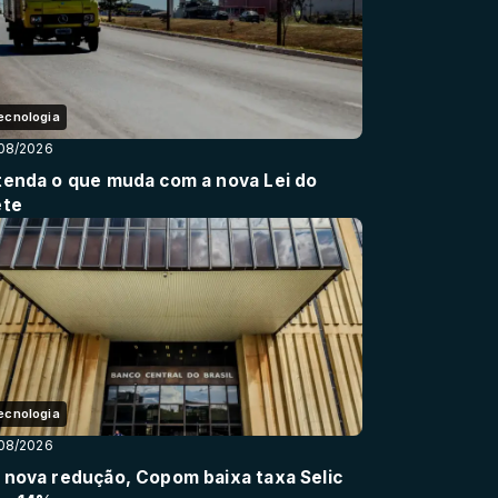
ecnologia
08/2026
tenda o que muda com a nova Lei do
ete
ecnologia
08/2026
 nova redução, Copom baixa taxa Selic