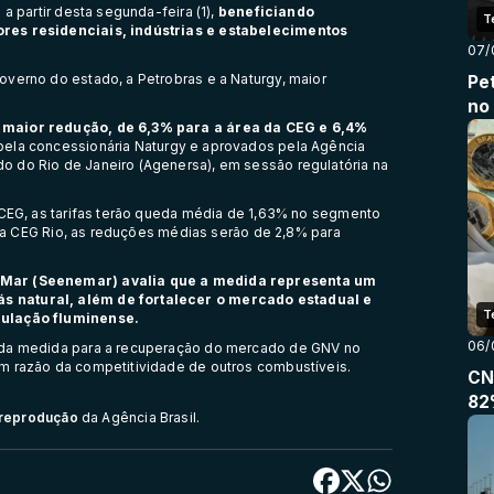
a partir desta segunda-feira (1),
beneficiando
T
ores residenciais, indústrias e estabelecimentos
07/
overno do estado, a Petrobras e a Naturgy, maior
Pet
no
a maior redução, de 6,3% para a área da CEG e 6,4%
pela concessionária Naturgy e aprovados pela Agência
o do Rio de Janeiro (Agenersa), em sessão regulatória na
s CEG, as tarifas terão queda média de 1,63% no segmento
s da CEG Rio, as reduções médias serão de 2,8% para
o Mar (Seenemar) avalia que a medida representa um
s natural, além de fortalecer o mercado estadual e
T
pulação fluminense.
06/
a da medida para a recuperação do mercado de GNV no
m razão da competitividade de outros combustíveis.
CN
82
e reprodução
da Agência Brasil.