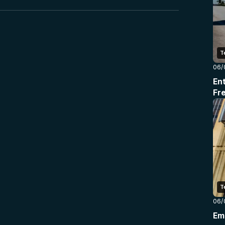
T
06/
En
Fr
T
06/
Em