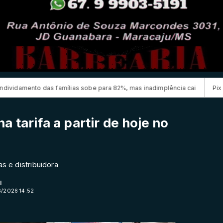
ílias sobe para 82%, mas inadimplência cai
Pix amplia participação
a tarifa a partir de hoje no
 e distribuidora
l
6/2026 14:52