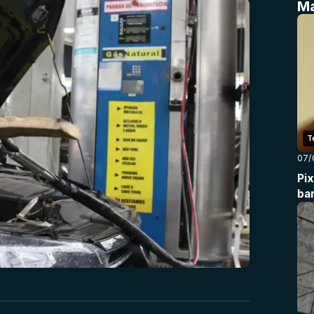
Ma
T
07/
Pi
ba