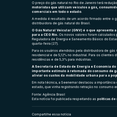
O preço do gás natural no Rio de Janeiro terá redução 
motoristas que utilizam veículos a gás, consumid
comerciais em todo o estado
.
A medida é resultado de um acordo firmado entre o g
distribuidora de gás natural do Brasil.
O Gás Natural Veicular (GNV) é o que apresenta 
para a CEG Rio.
Os novos valores foram calculados 
Reguladora de Energia e Saneamento Básico do Estad
quarta-feira (27).
Para os usuários atendidos pela distribuidora de gá
residencial e de 5,12% no industrial. Para os cliente
residências e de 5,3% para indústrias.
A Secretaria de Estado de Energia e Economia d
importante estímulo à retomada do consumo de gá
aliviar os custos da mobilidade urbana para a po
Em nota técnica, a Seenemar destacou a importânci
estado, que vinha registrando retração no consumo e
Fonte: Agência Brasil
Esta notícia foi publicada respeitando as
políticas d
Compartilhe essa notícia