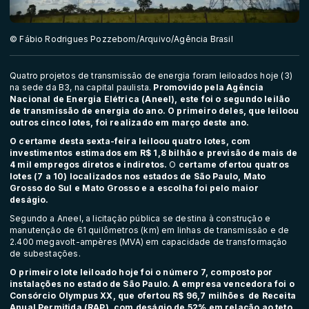
© Fábio Rodrigues Pozzebom/Arquivo/Agência Brasil
Quatro projetos de transmissão de energia foram leiloados hoje (3)
na sede da B3, na capital paulista.
Promovido pela Agência
Nacional de Energia Elétrica (Aneel), este foi o segundo leilão
de transmissão de energia do ano. O primeiro deles, que leiloou
outros cinco lotes, foi realizado em março deste ano.
O certame desta sexta-feira leiloou quatro lotes, com
investimentos estimados em R$ 1,8 bilhão e previsão de mais de
4 mil empregos diretos e indiretos.
O
certame ofertou quatros
lotes (7 a 10) localizados nos estados de São Paulo, Mato
Grosso do Sul e Mato Grosso e a escolha foi pelo maior
deságio.
Segundo a Aneel, a licitação pública se destina à construção e
manutenção de 61 quilômetros (km) em linhas de transmissão e de
2.400 megavolt-ampères (MVA) em capacidade de transformação
de subestações.
O primeiro lote leiloado hoje foi o número 7, composto por
instalações no estado de São Paulo. A empresa vencedora foi o
Consórcio Olympus XX, que ofertou R$ 96,7 milhões de Receita
Anual Permitida (RAP), com deságio de 52% em relação ao teto