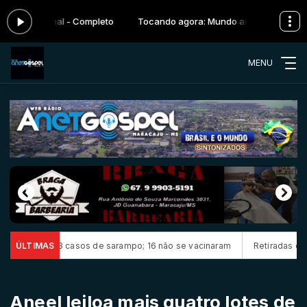
ndo animal - Completo
Tocando agora: Mundo animal - Completo
MENU
ma 23 casos de sarampo; 16 não se vacinaram
ÚLTIMAS
Retiradas da poupança
Aneel leiloa mais quatro lotes de