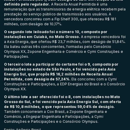
definido pelo regulador.
A Receita Anual Permitida é uma
remuneração que as transmissoras de energia elétrica recebem pela
prestação do serviço público de transmissão aos usuários. A
vencedora concorreu com a Fip Shelf 300, que ofereceu R$ 181
milhões, com deságio de 10,17%.
O segundo lote leiloado foi o número 10, composto por
instalações em Cuiabá, no Mato Grosso.
A empresa vencedora foi
a Axia Energia, que ofertou R$ 23,7 milhões, com deságio de 51,84%.
Ela bateu outras três concorrentes, formadas pelo Consórcio
Olympus XX, Zopone Engenharia e Comércio e Cymi Construções e
Participações.
O terceiro lote a participar do certame foi o 9, composto por
instalações no estado de São Paulo, e foi vencido pela Axia
Energia Sul, que propôs R$ 16,2 milhões de Receita Anual
Permitida, com deságio de 57,24%.
Ela concorreu com a Cymi
Construções e Participações, a EDP Energias do Brasil e o Consórcio
Olympus XX.
O último lote a ser oferecido foi o 8, com instalações no Mato
Grosso do Sul, e foi vencido pela Axia Energia Sul, com oferta
de R$ 10,8 milhões, o que representou 59,04% de deságio.
Também concorreram a Cox Brasil, a Zopone Engenharia e
Comércio, a Engepar Engenharia e Participações, a Cymi
Construções e Participações e o Consórcio Olympus.
Fonte: Agência Brasil