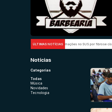
eduz em até 85% internações no SUS por fibrose cística
ÚLTIMAS NOTÍCIAS
Rio concen
Notícias
Categorias
Todas
Música
Novidades
Tecnologia