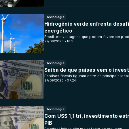
Tecnologia
Hidrogênio verde enfrenta desafi
energético
Brasil tem vantagens que podem favorecer pro
27/09/2025 • 16:10
Tecnologia
Saiba de que países vem o invest
Paraísos fiscais figuram entre os principais loca
27/09/2025 • 07:24
Tecnologia
Com US$ 1,1 tri, investimento es
PIB
Estados Unidos são maior fonte de recursos