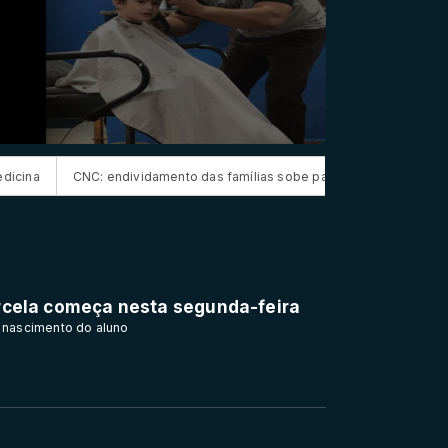
dividamento das famílias sobe para 82%, mas inadimplência cai
Medi
rcela começa nesta segunda-feira
 nascimento do aluno