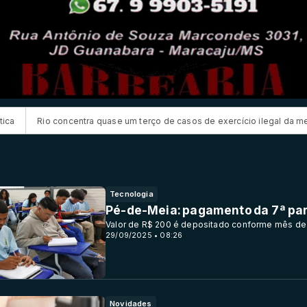
tra quase um terço de casos de exercício ilegal da medicina
CNC: en
Tecnologia
Pé-de-Meia: pagamento da 7ª pa
Valor de R$ 200 é depositado conforme mês de
29/09/2025 • 08:26
Novidades