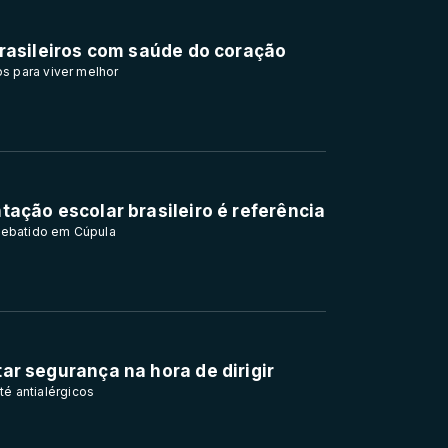
brasileiros com saúde do coração
s para viver melhor
ação escolar brasileiro é referência
 debatido em Cúpula
r segurança na hora de dirigir
até antialérgicos