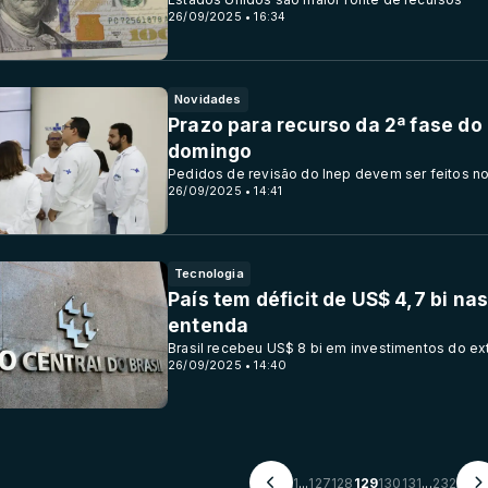
26/09/2025 • 16:34
Novidades
Prazo para recurso da 2ª fase do
domingo
Pedidos de revisão do Inep devem ser feitos n
26/09/2025 • 14:41
Tecnologia
País tem déficit de US$ 4,7 bi n
entenda
Brasil recebeu US$ 8 bi em investimentos do ex
26/09/2025 • 14:40
1
...
127
128
129
130
131
...
232