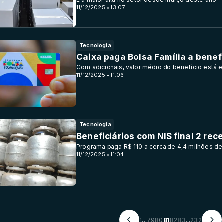
11/12/2025 • 13:07
Tecnologia
Caixa paga Bolsa Família a benefi
Com adicionais, valor médio do benefício está 
11/12/2025 • 11:06
Tecnologia
Beneficiários com NIS final 2 rec
Programa paga R$ 110 a cerca de 4,4 milhões de
11/12/2025 • 11:04
1
...
79
80
81
82
83
...
232