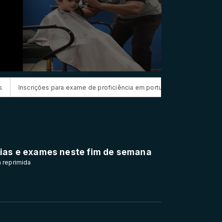
a exame de proficiência em português terminam quinta
Prouni 2026: 
rgias e exames neste fim de semana
a reprimida