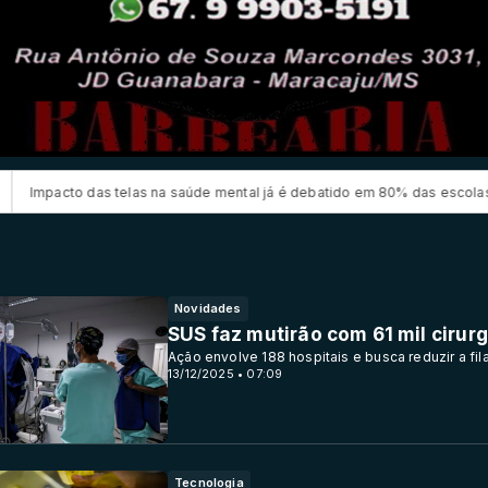
s na saúde mental já é debatido em 80% das escolas
Inscrições par
Novidades
SUS faz mutirão com 61 mil ciru
Ação envolve 188 hospitais e busca reduzir a fil
13/12/2025 • 07:09
Tecnologia