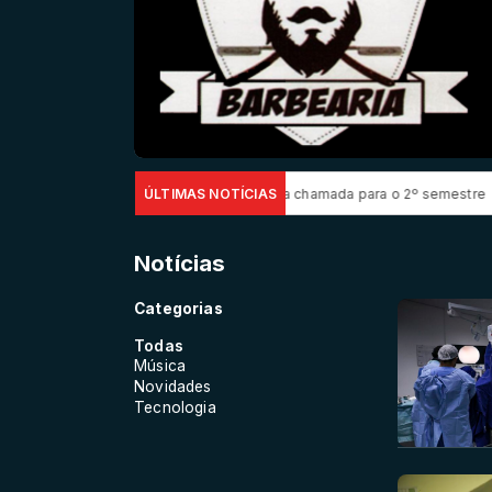
gado resultado de nova chamada para o 2º semestre
ÚLTIMAS NOTÍCIAS
Impacto das tela
Notícias
Categorias
Todas
Música
Novidades
Tecnologia