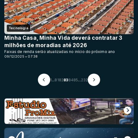
Tecnologia
Minha Casa, Minha Vida deverá contratar 3
milhões de moradias até 2026
Faixas de renda serão atualizadas no início do próximo ano
09/12/2025 • 07:38
1
...
81
82
83
84
85
...
232