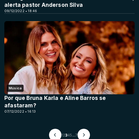
alerta pastor Anderson Silva
09/12/2022 • 18:46
Música
Por que Bruna Karla e Aline Barros se
afastaram?
07/12/2022 • 16:13
1
2
3
4
5
...
7